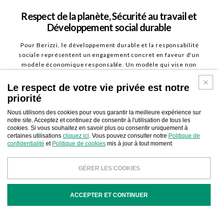
Respect de la planète, Sécurité au travail et
Développement social durable
Pour Berizzi, le développement durable et la responsabilité
sociale représentent un engagement concret en faveur d'un
modèle économique responsable. Un modèle qui vise non
seulement le développement à long terme de l'entreprise, mais
qui accorde également une attention particulière à
Le respect de votre vie privée est notre
l'environnement dans lequel elle évolue et au bien-être social de
priorité
ses collaborateurs.
Nous utilisons des cookies pour vous garantir la meilleure expérience sur
Sans respect de la planète, de ses ressources limitées et des
notre site. Acceptez et continuez de consentir à l'utilisation de tous les
générations futures, il est impossible d'imaginer un avenir
cookies. Si vous souhaitez en savoir plus ou consentir uniquement à
durable.
certaines utilisations
cliquez ici
. Vous pouvez consulter notre
Politique de
Notre entreprise adopte des pratiques durables à toutes les
confidentialité
et
Politique de cookies
mis à jour à tout moment.
étapes de la production, afin de minimiser l'impact
environnemental et de promouvoir un développement
GÉRER LES COOKIES
économique et social durable.
ACCEPTER ET CONTINUER