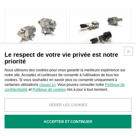
AIR-ASSISTED AIRLESS SPRAY
Le respect de votre vie privée est notre
AIRLESS SPRAY GUNS
GUNS
priorité
Nous utilisons des cookies pour vous garantir la meilleure expérience sur
notre site. Acceptez et continuez de consentir à l'utilisation de tous les
Pistolets à peinture professionnels
cookies. Si vous souhaitez en savoir plus ou consentir uniquement à
certaines utilisations
cliquez ici
. Vous pouvez consulter notre
Politique de
confidentialité
et
Politique de cookies
mis à jour à tout moment.
Les pistolets sont disponibles pour la peinture airless ou air
mixte, utilisables pour différentes applications et matériaux et
capables de garantir une efficacité de transfert maximale, une
GÉRER LES COOKIES
finition de haute qualité et une vitesse de production sur de
grandes surfaces où une épaisseur de revêtement élevée est
ACCEPTER ET CONTINUER
requise.