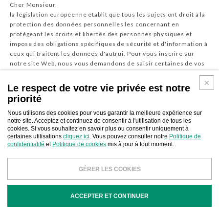
Cher Monsieur,
la législation européenne établit que tous les sujets ont droit à la
protection des données personnelles les concernant en
protégeant les droits et libertés des personnes physiques et
impose des obligations spécifiques de sécurité et d'information à
ceux qui traitent les données d'autrui. Pour vous inscrire sur
notre site Web, nous vous demandons de saisir certaines de vos
données personnelles, qui seront gérées de la manière indiquée
dans les informations
Le respect de votre vie privée est notre
ci-dessous.
priorité
Nous utilisons des cookies pour vous garantir la meilleure expérience sur
notre site. Acceptez et continuez de consentir à l'utilisation de tous les
1. Définitions
cookies. Si vous souhaitez en savoir plus ou consentir uniquement à
"Traitement des données": toute opération ou ensemble
certaines utilisations
cliquez ici
. Vous pouvez consulter notre
Politique de
confidentialité
et
Politique de cookies
mis à jour à tout moment.
d'opérations effectuées avec ou sans l'aide de processus
automatisés et appliquées à des données personnelles ou à des
ensembles de données personnelles dont le but est la collecte,
GÉRER LES COOKIES
l'enregistrement, l'organisation, la structuration, stockage,
adaptation / modification, extraction, consultation, utilisation,
communication par transmission, diffusion ou toute autre forme
ACCEPTER ET CONTINUER
de disponibilité, comparaison / interconnexion, limitation,
annulation ou destruction (Art .4 paragraphe 2, Règlement UE