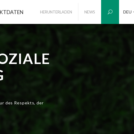
KTDATEN
DEU
HERUNTERLADEN
NEWS
OZIALE
G
ur des Respekts, der