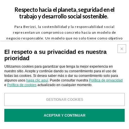
Respecto hacia el planeta, seguridad en el
trabajo y desarrollo social sostenible.
Para Berizzi, la sostenibilidad y la responsabilidad social
representan un compromiso concreto hacia un modelo de
negocio responsable. Un modelo que no solo tiene como objetivo
el desarrollo de la empresa a largo plazo, sino que también cuida
del ambiente en el que opera y del bienestar social de las
El respeto a su privacidad es nuestra
personas.
prioridad
Sin respecto por el planeta, por sus recursos limitados y por las
Utilizamos cookies para garantizar que tenga la mejor experiencia en
generaciones futuras, de hecho, no es posible imaginar un futuro
nuestro sitio. Acepte y continúe dando su consentimiento para el uso de
sostenible.
todas las cookies. Si desea saber más o dar su consentimiento solo para
Nuestra empresa adopta prácticas sostenibles en todas las fases
algunos usos
haga clic aquí
. Puede consultar nuestra
Política de privacidad
de la producción, con el objetivo de minimizar el impacto
e
Política de cookies
actualizado en cualquier momento.
medioambiental y favorecer un desarrollo económico y social
sostenible.
GESTIONAR COOKIES
ACEPTAR Y CONTINUAR