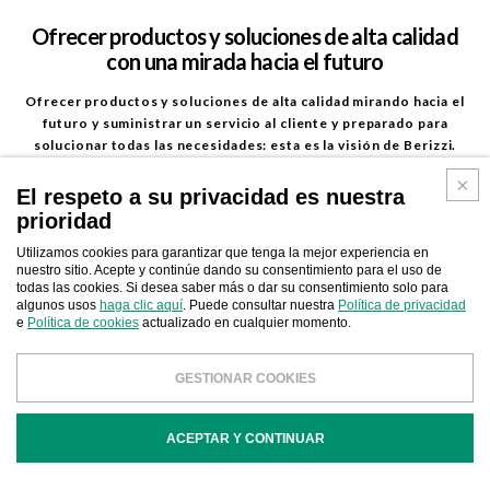
Ofrecer productos y soluciones de alta calidad
con una mirada hacia el futuro
Ofrecer productos y soluciones de alta calidad mirando hacia el
futuro y suministrar un servicio al cliente y preparado para
solucionar todas las necesidades: esta es la visión de Berizzi.
La empresa puede responder a las necesidades reales del
El respeto a su privacidad es nuestra
mercado ofreciendo soluciones completas de alta calidad, con
prioridad
respecto a la planificacion, producción, comercialización y
mantenimiento de bombas, pistolas y accesorios para la
Utilizamos cookies para garantizar que tenga la mejor experiencia en
nuestro sitio. Acepte y continúe dando su consentimiento para el uso de
tecnología de aplicación de pintura.
todas las cookies. Si desea saber más o dar su consentimiento solo para
algunos usos
haga clic aquí
. Puede consultar nuestra
Política de privacidad
Gran atención se dedica también a eligir los revendedores que,
e
Política de cookies
actualizado en cualquier momento.
con su competencia, ofrecen asesoramientos precisos y el mejor
apoyo sobre los equipamentos de pintura por pulverización y el
GESTIONAR COOKIES
transvase de líquidos, para cualquiera aplicación.
Cada pieza de nuestro trabajo parte de una necesidad específica:
ACEPTAR Y CONTINUAR
la de nuestros clientes. Esto representa el verdadero motor de
nuestra ambición que nos impulsa a mejorar constantemente y
construir relaciones de confianza.