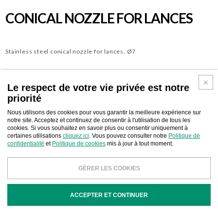
CONICAL NOZZLE FOR LANCES
Stainless steel conical nozzle for lances, Ø7
Le respect de votre vie privée est notre
priorité
Télécharger
CONTACT D'AFFAIRES
Nous utilisons des cookies pour vous garantir la meilleure expérience sur
notre site. Acceptez et continuez de consentir à l'utilisation de tous les
cookies. Si vous souhaitez en savoir plus ou consentir uniquement à
certaines utilisations
cliquez ici
. Vous pouvez consulter notre
Politique de
confidentialité
et
Politique de cookies
mis à jour à tout moment.
COD
DESCRIPTION
GÉRER LES COOKIES
ACCEPTER ET CONTINUER
TR78626
Stainless steel conical nozzle Ø7