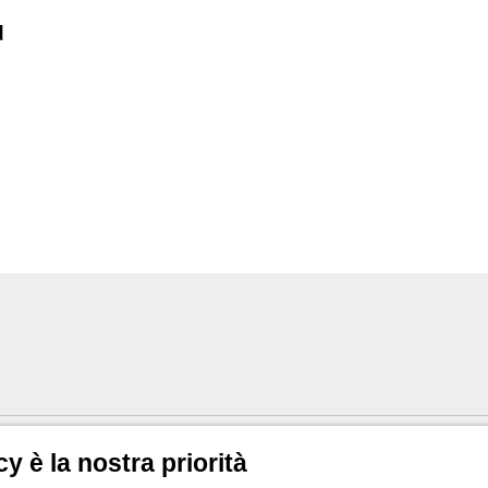
d
olpi completo di raccordo
cy è la nostra priorità