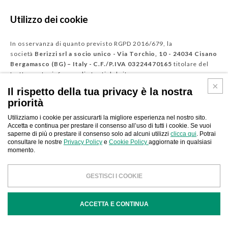
Utilizzo dei cookie
In osservanza di quanto previsto RGPD 2016/679, la
società
Berizzi srl a socio unico - Via Torchio, 10 - 24034 Cisano
Bergamasco (BG) – Italy - C.F./P.IVA 03224470165
titolare del
trattamento, informa gli utenti del sito
internet
www.berizzi.it
utilizza cookie o altri elementi traccianti.
Il rispetto della tua privacy è la nostra
Questi possono essere installati sul suo terminale in base alle
priorità
opzioni e alle scelte che ha compiuto o che può esprimere in
qualsiasi momento in conformità con la presente politica.
Utilizziamo i cookie per assicurarti la migliore esperienza nel nostro sito.
Accetta e continua per prestare il consenso all’uso di tutti i cookie. Se vuoi
saperne di più o prestare il consenso solo ad alcuni utilizzi
clicca qui
. Potrai
Berizzi srl
ha definito questa politica per fornirle informazioni e
consultare le nostre
Privacy Policy
e
Cookie Policy
aggiornate in qualsiasi
assicurarle la trasparenza, informandola su:
momento.
l'origine e la finalità delle informazioni trattate
GESTISCI I COOKIE
quando naviga nei siti;
i tuoi diritti in relazione ai cookie e agli altri
ACCETTA E CONTINUA
elementi traccianti utilizzati da
Berizzi srl
della
tipologia di cookie dagli stessi utilizzati e delle