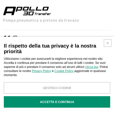
APOLLO
Pompa pneumatica a pistone da travaso
30
TRANSFER
Il rispetto della tua privacy è la nostra
priorità
Pompa pneumatica a pistone da travaso utilizzabile per il
Utilizziamo i cookie per assicurarti la migliore esperienza nel nostro sito.
trasferimento rapido di fluidi nel settore: navale, industriale e
Accetta e continua per prestare il consenso all’uso di tutti i cookie. Se vuoi
raffinerie con vernici, fluidi di scarico, olio da motore, olio per
saperne di più o prestare il consenso solo ad alcuni utilizzi
clicca qui
. Potrai
consultare le nostre
Privacy Policy
e
Cookie Policy
aggiornate in qualsiasi
ingranaggi, fluido idraulico, grassi e olio generico. Disponibile in due
momento.
diversi rapporti e portate (3:1 e 6:1).
GESTISCI I COOKIE
Download
CONTATTACI
ACCETTA E CONTINUA