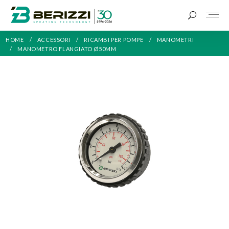
HOME
ACCESSORI
RICAMBI PER POMPE
MANOMETRI
MANOMETRO FLANGIATO Ø50MM