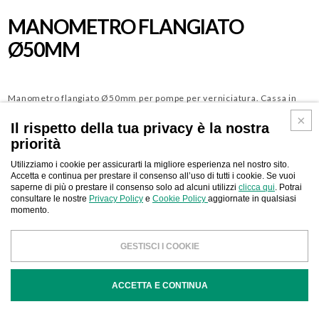
MANOMETRO FLANGIATO
Ø50MM
Manometro flangiato Ø50mm per pompe per verniciatura. Cassa in
acciaio e PA antisolvente. Pressione massima: 0-12 Bar, 0-175 Psi
Il rispetto della tua privacy è la nostra
priorità
Utilizziamo i cookie per assicurarti la migliore esperienza nel nostro sito.
Download
CONTATTACI
Accetta e continua per prestare il consenso all’uso di tutti i cookie. Se vuoi
saperne di più o prestare il consenso solo ad alcuni utilizzi
clicca qui
. Potrai
consultare le nostre
Privacy Policy
e
Cookie Policy
aggiornate in qualsiasi
momento.
GESTISCI I COOKIE
CODICE
DESCRIZIONE
ACCETTA E CONTINUA
212488
Manometro flangiato Ø50mm