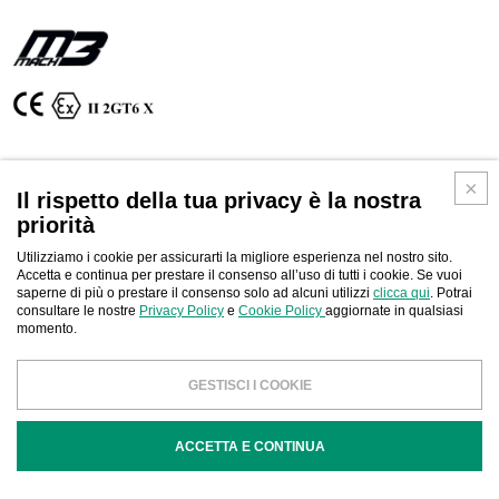
MACH3
ON
Pistola airless misto aria manuale alta pressione, compatibile con
Il rispetto della tua privacy è la nostra
testina e ugello ON. Progettata per ottimizzare l'efficienza e la
priorità
qualità, è applicabile alle nostre pompe, è ideale per le applicazioni sul
metallo generico e sui prodotti in legno
Utilizziamo i cookie per assicurarti la migliore esperienza nel nostro sito.
Accetta e continua per prestare il consenso all’uso di tutti i cookie. Se vuoi
saperne di più o prestare il consenso solo ad alcuni utilizzi
clicca qui
. Potrai
consultare le nostre
Privacy Policy
e
Cookie Policy
aggiornate in qualsiasi
momento.
Download
CONTATTACI
GESTISCI I COOKIE
ACCETTA E CONTINUA
COD
DESCRIZIONE