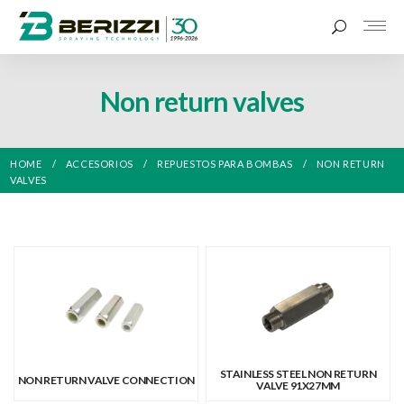
Non return valves
HOME
ACCESORIOS
REPUESTOS PARA BOMBAS
NON RETURN
VALVES
STAINLESS STEEL NON RETURN
NON RETURN VALVE CONNECTION
VALVE 91X27MM