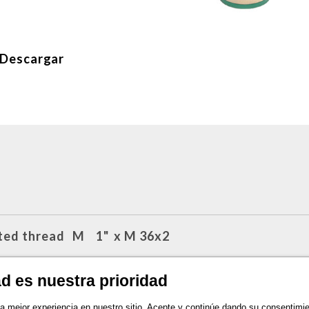
Descargar
lated thread M 1" x M 36x2
ated thread M 3/4" x M 36x2
ad es nuestra prioridad
la mejor experiencia en nuestro sitio. Acepte y continúe dando su consentimie