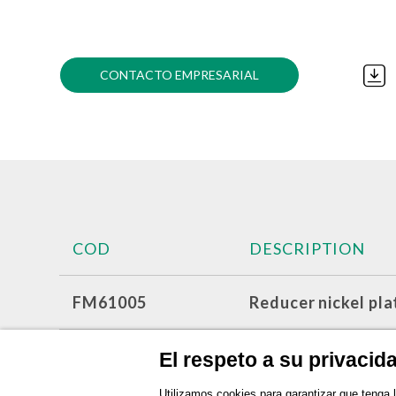
CONTACTO EMPRESARIAL
COD
DESCRIPTION
FM61005
Reducer nickel p
FM61006
Reducer nickel pl
El respeto a su privacid
Utilizamos cookies para garantizar que tenga 