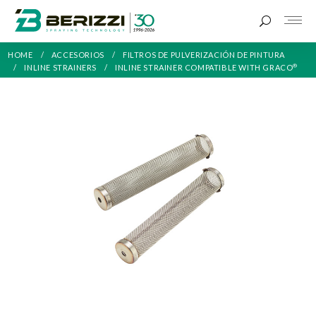
HOME
ACCESORIOS
FILTROS DE PULVERIZACIÓN DE PINTURA
®
INLINE STRAINERS
INLINE STRAINER COMPATIBLE WITH GRACO