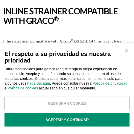
INLINE STRAINER COMPATIBLE
®
WITH GRACO
®
Inline strainer compatible with Graco
Ø26,5 h144mm available in
different filtration degrees from 15 to 600 mesh. >>> COMPATIBLE
El respeto a su privacidad es nuestra
WITH GRACO® MACHINERIES
prioridad
Utilizamos cookies para garantizar que tenga la mejor experiencia en
nuestro sitio. Acepte y continúe dando su consentimiento para el uso de
todas las cookies. Si desea saber más o dar su consentimiento solo para
algunos usos
haga clic aquí
. Puede consultar nuestra
Política de privacidad
*Third-party trademarks, trade names, and company names cited are the property of
e
Política de cookies
actualizado en cualquier momento.
their respective owners and are used for informational purposes only. The
aforementioned trademarks and names are used solely for descriptive purposes of
GESTIONAR COOKIES
the products supplied by BERIZZI.
ACEPTAR Y CONTINUAR
Descargar
CONTACTO EMPRESARIAL