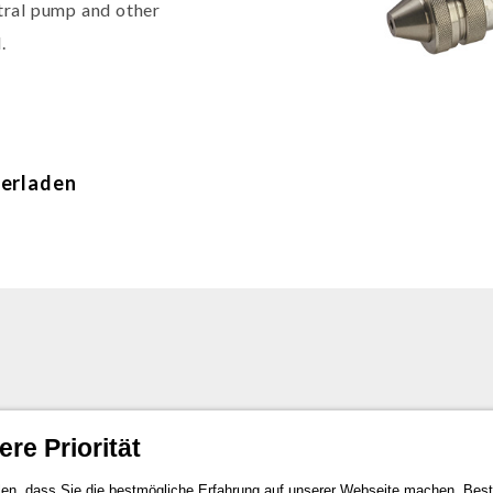
stral pump and other
d.
erladen
re Priorität
en, dass Sie die bestmögliche Erfahrung auf unserer Webseite machen. Bestä