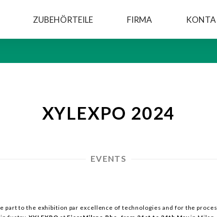
ZUBEHÖRTEILE
FIRMA
KONTA
XYLEXPO 2024
EVENTS
ke part to the exhibition par excellence of technologies and for the proc