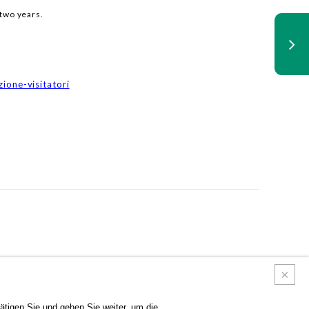
two years.
ione-visitatori
tigen Sie und gehen Sie weiter, um die