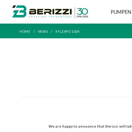
PUMPEN
HOME
NEWS
XYLEXPO 2024
We are happy to annuonce that Berizzi will ta