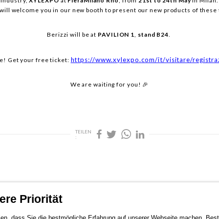
industry,
XYLEXPO
at
FieraMilano Rho
, from
21st to 24th May
in Milan.
will welcome you in our new booth to present our new products of these 
Berizzi will be at
PAVILION 1
,
stand B24
.
https://www.xylexpo.com/it/visitare/registraz
! Get your free ticket:
We are waiting for you! 🎉
TEILEN
:
re Priorität
en, dass Sie die bestmögliche Erfahrung auf unserer Webseite machen. Bestä